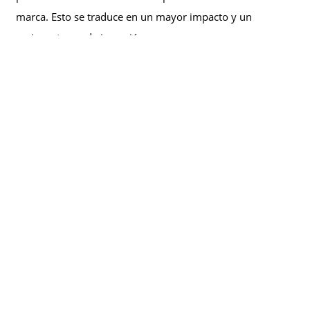
marca. Esto se traduce en un mayor impacto y un
mejor retorno de inversión.
Factores que mejoran el ROI:
Diseño exclusivo y atractivo.
Alta calidad en impresión y materiales.
Adaptabilidad a diferentes estrategias de
negocio.
Las
impresiones personalizadas
son una
estrategia efectiva para fortalecer la imagen de
marca, atraer clientes y diferenciarse en el
mercado. Elegir impresiones diseñadas a medida
garantiza una mayor credibilidad, engagement y
retorno de inversión.